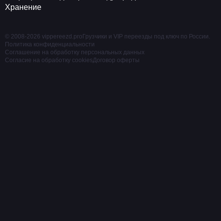
Хранение
© 2008-2026 vippereezd.pro
Грузчики и VIP переезды под ключ по России.
Политика конфиденциальности
Соглашение на обработку персональных данных
Согласие на обработку cookies
Договор оферты